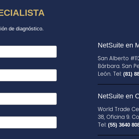
ECIALISTA
ión de diagnóstico.
NetSuite en 
San Alberto #11
Bárbara. San P
León. Tel:
(81) 8
NetSuite en 
World Trade Cen
38, Oficina 9. C
Tel:
(55) 3640 80