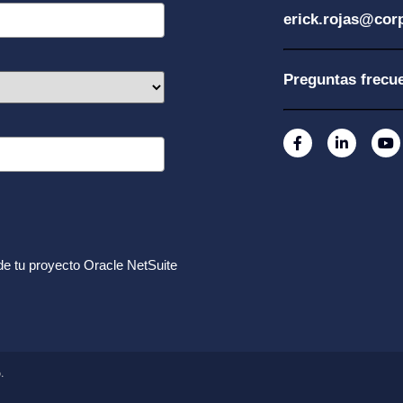
erick.rojas@cor
Preguntas frecu
de tu proyecto Oracle NetSuite
.