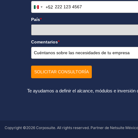
+52
Mexico +52
País
*
Comentarios
*
SOLICITAR CONSULTORÍA
Te ayudamos a definir el alcance, módulos e inversión 
Copyright ©2026 Corposuite. All rights reserved. Partner de Netsuite México