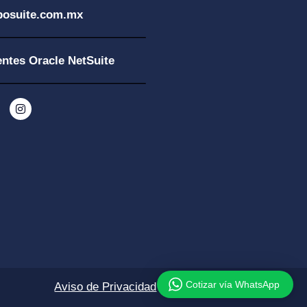
posuite.com.mx
entes Oracle NetSuite
Cotizar vía WhatsApp
Aviso de Privacidad