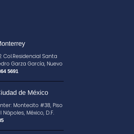
Monterrey
2 Col.Residencial Santa
edro Garza García, Nuevo
864 5691
Ciudad de México
ter: Montecito #38, Piso
ol Nápoles, México, D.F.
85