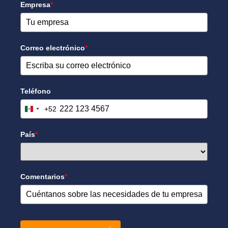
Empresa
*
Correo electrónico
*
Teléfono
+52
Mexico +52
País
*
Comentarios
*