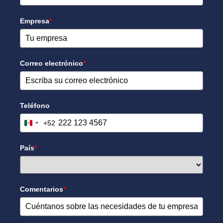
Empresa
*
Correo electrónico
*
Teléfono
+52
Mexico +52
País
*
Comentarios
*