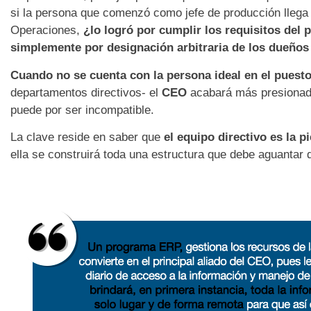
si la persona que comenzó como jefe de producción llega 
Operaciones,
¿
lo logr
ó
por cumplir los requisitos del p
simplemente por designaci
ó
n arbitraria de los due
ñ
os
Cuando no se cuenta con la persona ideal en el puest
departamentos directivos- el
CEO
acabará más presionado
puede por ser incompatible.
La clave reside en saber que
el equipo directivo es la p
ella se construirá toda una estructura que debe aguantar 