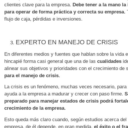
clientes clave para la empresa.
Debe tener a la mano la
para operar de forma pr
á
ctica y correcta su empresa.
T
flujo de caja, pérdidas e inversiones.
EXPERTO EN MANEJO DE CRISIS
En diferentes medios y fuentes que hablan sobre la vida 
hincapié forma casi general que una de las
cualidades
id
alinear sus objetivos y prioridades con el crecimiento d
para el manejo de crisis.
La crisis es un fenómeno, muchas veces necesario, para a
ayuda a la empresa a madurar y crecer con paso firme.
S
preparado para manejar estados de crisis podr
á
forta
crecimiento de la empresa.
Esto queda más claro cuando, según estudios acerca del p
empresa, de él depende, en gran medida,
el
é
xito o el f