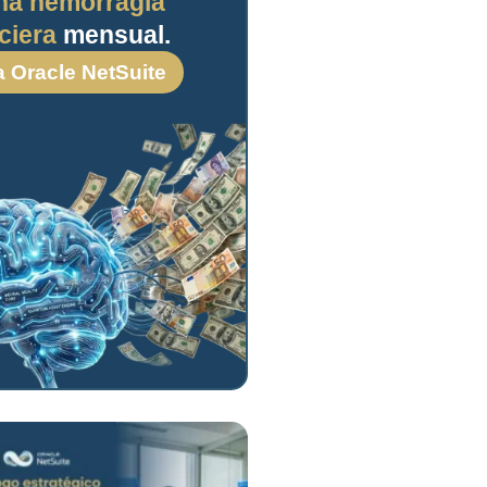
na hemorragia
ciera
mensual.
a Oracle NetSuite