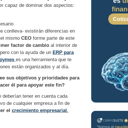
es
u
r capaz de dominar dos aspectos:
finan
Cotiz
cesario
e conlleva- existirán diferencias en
e el mismo
CEO
forme parte de este
rimer factor de cambio
al interior de
 pero con la ayuda de un
ERP para
 pymes
es una herramienta que te
ones están organizados y al día.
ee sus objetivos y prioridades para
hacer
é
l para apoyar este fin?
 deberían tener en cuenta cada
ivo de cualquier empresa a fin de
cer el
crecimiento empresarial.