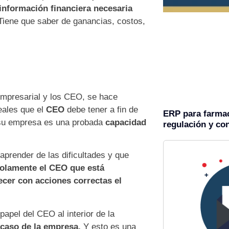
 informaci
ó
n financiera necesaria
iene que saber de ganancias, costos,
empresarial y los CEO, se hace
eales que el
CEO
debe tener a fin de
ERP para farmac
e su empresa es una probada
capacidad
regulación y con
prender de las dificultades y que
olamente el CEO que est
á
lecer con acciones correctas el
apel del CEO al interior de la
racaso de la empresa.
Y esto es una