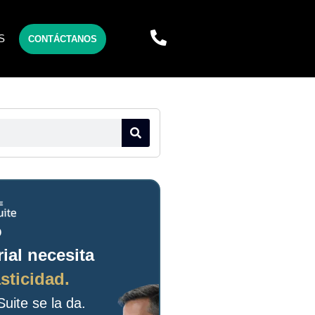
S
CONTÁCTANOS
o
ial necesita
sticidad.
uite se la da.