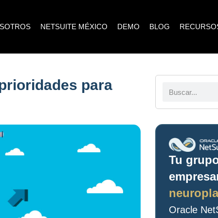
SOTROS
NETSUITE MÉXICO
DEMO
BLOG
RECURSO
rioridades para
Tu grup
empresar
neuropla
Oracle NetS