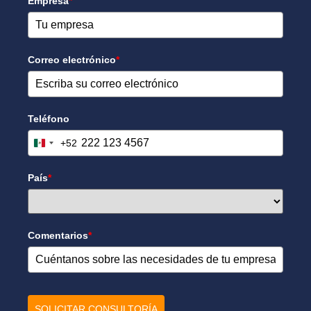
Empresa
*
Correo electrónico
*
Teléfono
+52
Mexico +52
País
*
Comentarios
*
SOLICITAR CONSULTORÍA