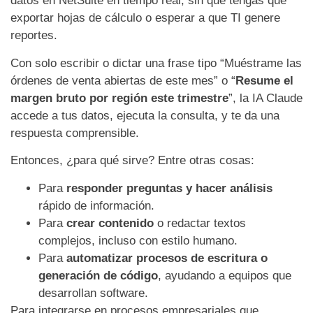
datos en NetSuite en tiempo real, sin que tengas que
exportar hojas de cálculo o esperar a que TI genere
reportes.
Con solo escribir o dictar una frase tipo “Muéstrame las
órdenes de venta abiertas de este mes” o “
Resume el
margen bruto por región este trimestre
”, la IA Claude
accede a tus datos, ejecuta la consulta, y te da una
respuesta comprensible.
Entonces, ¿para qué sirve? Entre otras cosas:
Para
responder preguntas y hacer análisis
rápido de información.
Para
crear contenido
o redactar textos
complejos, incluso con estilo humano.
Para
automatizar procesos de escritura o
generación de código
, ayudando a equipos que
desarrollan software.
Para integrarse en procesos empresariales que