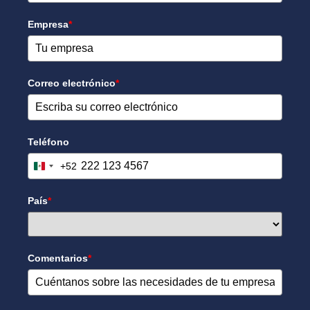
Empresa
*
Correo electrónico
*
Teléfono
+52
Mexico +52
País
*
Comentarios
*