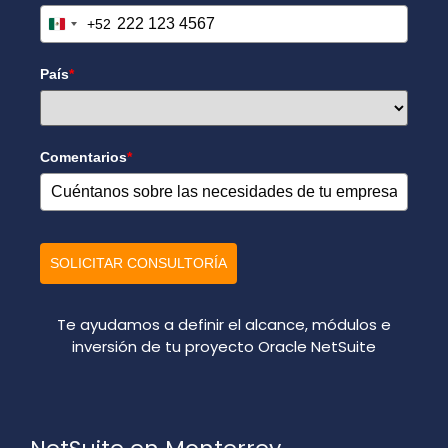
+52
Mexico +52
País
*
Comentarios
*
SOLICITAR CONSULTORÍA
Te ayudamos a definir el alcance, módulos e
inversión de tu proyecto Oracle NetSuite