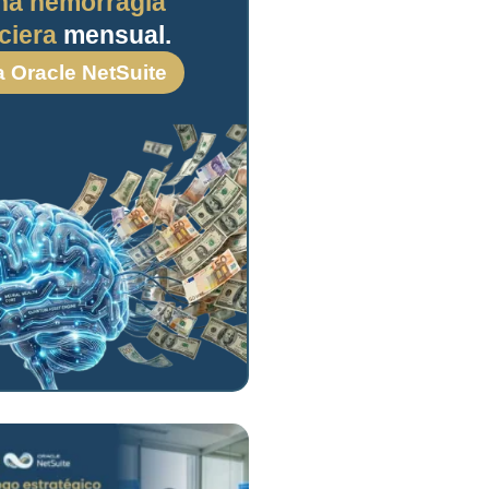
na hemorragia
ciera
mensual.
a Oracle NetSuite