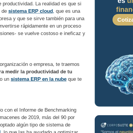
es
u
 productividad. La realidad es que si
finan
e de
sistema ERP cloud
,
que es una
presa y que se sirve también para una
Cotiz
nvertirse rápidamente en un proceso
siones- se vuelve costoso e ineficaz y
 organización o empresa, te traemos
ra medir la productividad de tu
do un
sistema ERP en la nube
que te
rdo con el Informe de Benchmarking
Almacenes de 2019, más del 90 por
doptado algún tipo de sistema de
d,
lo que las ha ayudado a optimizar