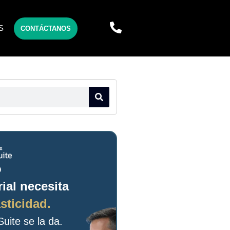
S
CONTÁCTANOS
o
ial necesita
sticidad.
uite se la da.