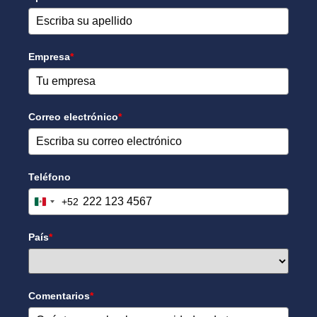
Empresa
*
Correo electrónico
*
Teléfono
+52
Mexico +52
País
*
Comentarios
*