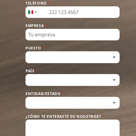
TELÉFONO
*
+52
Mexico +52
EMPRESA
*
PUESTO
*
PAÍS
*
ENTIDAD/ESTADO
*
¿CÓMO TE ENTERASTE DE NOSOTROS?
*