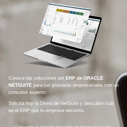
Conoce las soluciones del
ERP de ORACLE
NETSUITE
para tus procesos empresariales con un
consultor experto.
Solicita hoy tu Demo de NetSuite y descubre cuál
es el ERP que tu empresa necesita.
Conocerás la solución operando en tiempo real y con