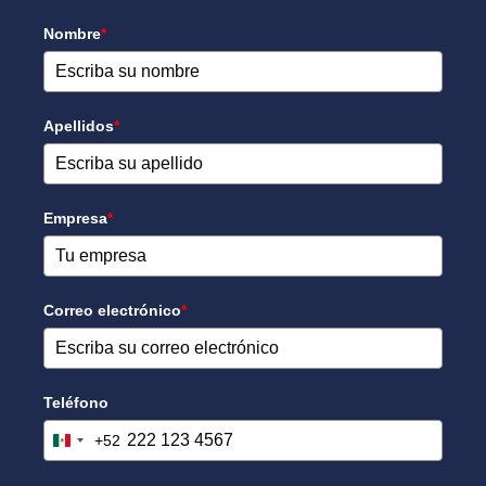
Nombre
*
Apellidos
*
Empresa
*
Correo electrónico
*
Teléfono
+52
Mexico +52