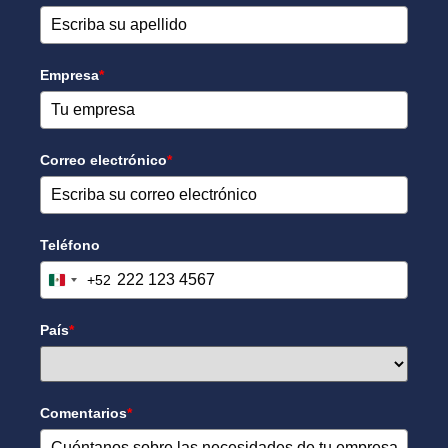
Empresa
*
Correo electrónico
*
Teléfono
+52
Mexico +52
País
*
Comentarios
*