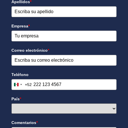
Apellidos
*
Empresa
*
Correo electrónico
*
Teléfono
+52
Mexico +52
País
*
Comentarios
*