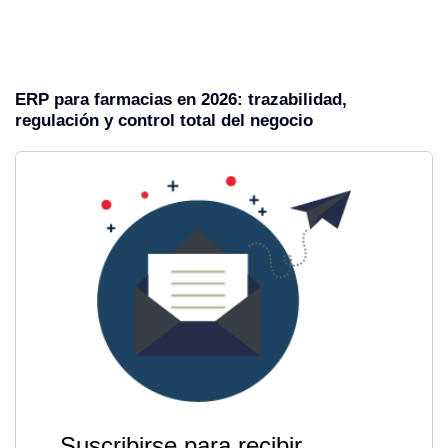
ERP para farmacias en 2026: trazabilidad,
regulación y control total del negocio
Suscribirse para recibir