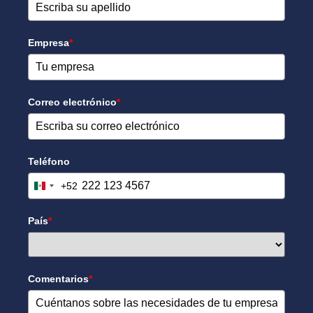
Empresa
*
Correo electrónico
*
Teléfono
+52
Mexico +52
País
*
Comentarios
*