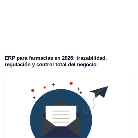
ERP para farmacias en 2026: trazabilidad,
regulación y control total del negocio