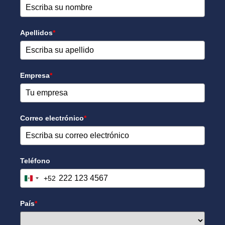
Apellidos
*
Empresa
*
Correo electrónico
*
Teléfono
+52
Mexico +52
País
*